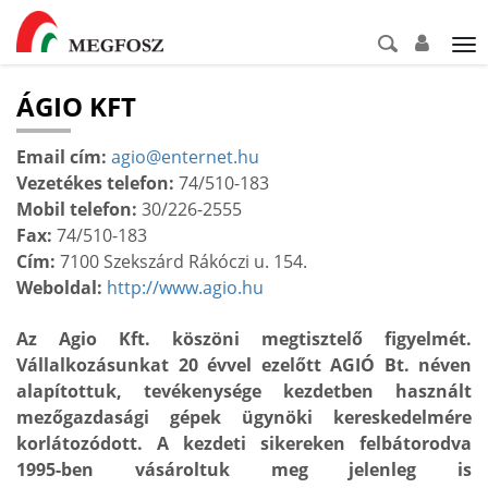
Tog
nav
ÁGIO KFT
Email cím:
agio@enternet.hu
Vezetékes telefon:
74/510-183
Mobil telefon:
30/226-2555
Fax:
74/510-183
Cím:
7100 Szekszárd Rákóczi u. 154.
Weboldal:
http://www.agio.hu
Az Agio Kft. köszöni megtisztelő figyelmét.
Vállalkozásunkat 20 évvel ezelőtt AGIÓ Bt. néven
alapítottuk, tevékenysége kezdetben használt
mezőgazdasági gépek ügynöki kereskedelmére
korlátozódott. A kezdeti sikereken felbátorodva
1995-ben vásároltuk meg jelenleg is