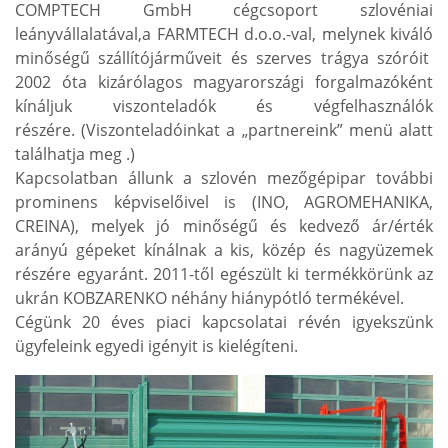
COMPTECH GmbH cégcsoport szlovéniai
leányvállalatával,a FARMTECH d.o.o.-val, melynek kiváló
minőségű szállítójárműveit és szerves trágya szóróit
2002 óta kizárólagos magyarországi forgalmazóként
kínáljuk viszonteladók és végfelhasználók
részére. (Viszonteladóinkat a „partnereink” menü alatt
találhatja meg .)
Kapcsolatban állunk a szlovén mezőgépipar további
prominens képviselőivel is (INO, AGROMEHANIKA,
CREINA), melyek jó minőségű és kedvező ár/érték
arányú gépeket kínálnak a kis, közép és nagyüzemek
részére egyaránt. 2011-től egészült ki termékkörünk az
ukrán KOBZARENKO néhány hiánypótló termékével.
Cégünk 20 éves piaci kapcsolatai révén igyekszünk
ügyfeleink egyedi igényit is kielégíteni.