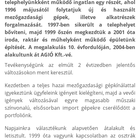
telephelyünkként működő ingatlan egy részét, ahol
1996 májusától folytatjuk új és használt
mezőgazdasági gépek, illetve alkatrészek
forgalmazását. 1997-ben sikerült a telephelyet
bővíteni, majd 1999 őszén megkezdtük a 2001 óta
iroda, raktár és műhelyként működő épületünk
építését. A megalakulás 10. évfordulóján, 2004-ben
alakultunk át AGIÓ Kft.-vé.
Tevékenységünk az elmúlt 2 évtizedben jelentős
változásokon ment keresztül.
Kezdetben a teljes hazai mezőgazdasági gépkínálattal
igyekeztünk ügyfeleink igényeit kielégíteni, majd a vevői
igények változásával egyre magasabb műszaki
színvonalú, elsősorban import gépekre cserélődött a
portfoliónk.
Napjainkra választékunk alapvetően átalakult és
letisztult. 1999 óta vagyunk kapcsolatban az osztrák