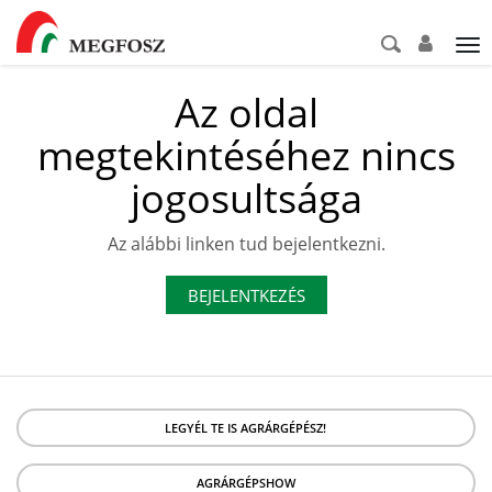
Tog
nav
Az oldal
megtekintéséhez nincs
jogosultsága
Az alábbi linken tud bejelentkezni.
BEJELENTKEZÉS
LEGYÉL TE IS AGRÁRGÉPÉSZ!
AGRÁRGÉPSHOW