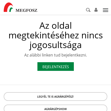
Tog
nav
Az oldal
megtekintéséhez nincs
jogosultsága
Az alábbi linken tud bejelentkezni.
BEJELENTKEZÉS
LEGYÉL TE IS AGRÁRGÉPÉSZ!
AGRÁRGÉPSHOW