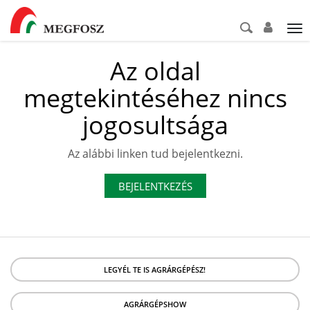
Tog
nav
Az oldal
megtekintéséhez nincs
jogosultsága
Az alábbi linken tud bejelentkezni.
BEJELENTKEZÉS
LEGYÉL TE IS AGRÁRGÉPÉSZ!
AGRÁRGÉPSHOW