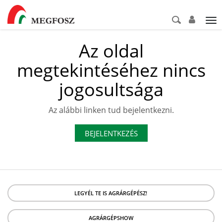
Tog
nav
Az oldal
megtekintéséhez nincs
jogosultsága
Az alábbi linken tud bejelentkezni.
BEJELENTKEZÉS
LEGYÉL TE IS AGRÁRGÉPÉSZ!
AGRÁRGÉPSHOW