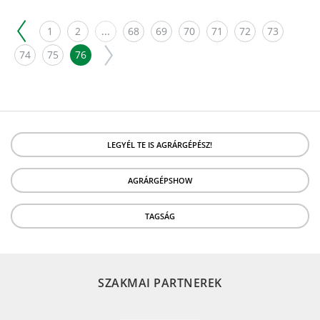
1
2
...
68
69
70
71
72
73
74
75
76
LEGYÉL TE IS AGRÁRGÉPÉSZ!
AGRÁRGÉPSHOW
TAGSÁG
SZAKMAI PARTNEREK