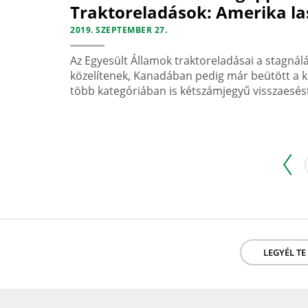
Traktoreladások: Amerika la
2019. SZEPTEMBER 27.
Az Egyesült Államok traktoreladásai a stagnálá
közelítenek, Kanadában pedig már beütött a k
több kategóriában is kétszámjegyű visszaesést 
LEGYÉL TE