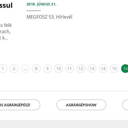
ssul
2018. JÚNIUS 21.
MEGFOSZ 53. Hírlevél
s felé
rach,
k...
1
2
...
8
9
10
11
12
13
14
15
16
 IS AGRÁRGÉPÉSZ!
AGRÁRGÉPSHOW