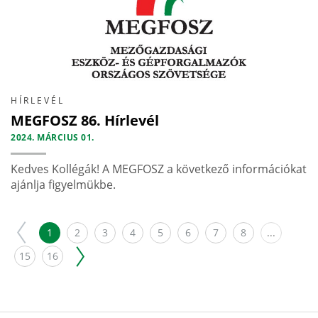
HÍRLEVÉL
MEGFOSZ 86. Hírlevél
2024. MÁRCIUS 01.
Kedves Kollégák! A MEGFOSZ a következő információkat
ajánlja figyelmükbe.
1
2
3
4
5
6
7
8
...
15
16