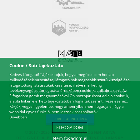
Cookie / Süti tájékoztató
Kedves Látogató! Tájékoztatjuk, hogy a megfosz.com honlap
működésének biztosítása, látogatóinak magasabb szintű kiszolgálása,
látogatottsági statisztikák készítése, illetve marketing
tevékenységünk támogatása érdekében cookie-kat alkalmazunk. Az
ELÉRHETŐSÉGEINK
ADATVÉDELMI NYILATKOZAT
Elfogadom gomb megnyomásával Ön hozzájárulását adja a cookie-k,
alábbi linken elérhető tájékoztatóban foglaltak szerinti, kezeléséhez.
Kérjük, vegye figyelembe, hogy amennyiben nem fogadja el, úgy a
weboldal egyes funkciói nem lesznek használhatók.
Bővebben
EUROLEASING HÍREK
ELFOGADOM
© 2017 - 2026 MEGFOSZ. MINDEN JOG FENTARTVA
Nem fogadom el
DESIGNED & POWERED BY
POSITIVE ADAMSKY