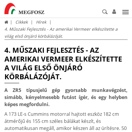
Tog
nav
Cikkek
Hírek
4. Műszaki Fejlesztés - Az amerikai Vermeer elkészítette a
világ első önjáró körbálázóját.
4. MŰSZAKI FEJLESZTÉS - AZ
AMERIKAI VERMEER ELKÉSZÍTETTE
A VILÁG ELSŐ ÖNJÁRÓ
KÖRBÁLÁZÓJÁT.
A ZR5 típusjelű gép gyorsabb munkavégzést,
simább, kényelmesebb futást ígér, és egy helyben
képes megfordulni.
A 173 LE-s Cummins motorral hajtott eszköz 182 cm
átmérőjű és 155 cm széles bálákat készít, és
automatikusan megáll, amikor készen áll az ürítésre. 50